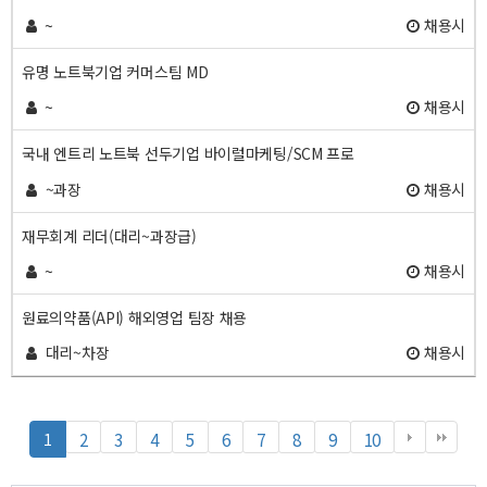
~
채용시
유명 노트북기업 커머스팀 MD
~
채용시
국내 엔트리 노트북 선두기업 바이럴마케팅/SCM 프로
~과장
채용시
재무회계 리더(대리~과장급)
~
채용시
원료의약품(API) 해외영업 팀장 채용
대리~차장
채용시
열
페
페
페
페
페
페
페
페
페
페
2
3
4
5
6
7
8
9
10
1
린
이
이
이
이
이
이
이
이
이
이
지
지
지
지
지
지
지
지
지
지