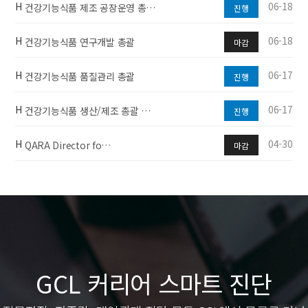
H
06-18
건강기능식품 제조 공장운영 총…
진행
H
06-18
건강기능식품 연구개발 총괄
마감
H
06-17
건강기능식품 품질관리 총괄
진행
H
06-17
건강기능식품 생산/제조 총괄 …
진행
H
04-30
QARA Director fo…
마감
GCL 커리어 스마트 진단