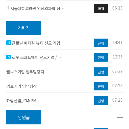
H
06-13
서울대학교병원 임상의과학 정…
마감
경력직
14:41
N
글로벌 메디컬 뷰티 선도 기업…
진행
12:35
N
로봇 소프트웨어 선도기업 / …
진행
07-29
웰니스기업 법무담당자
진행
07-28
의료기기 영업팀장
진행
07-28
하림산업_CM/PM
진행
임원급