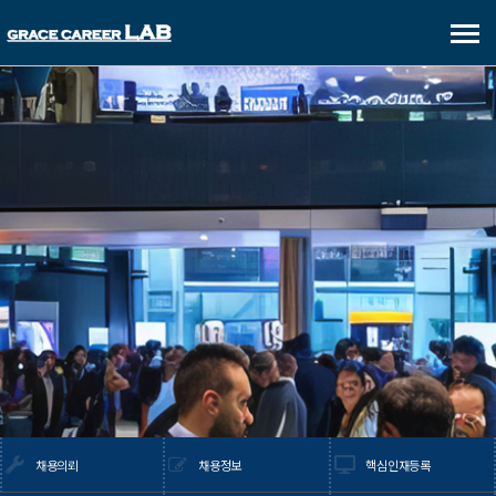
메
뉴
보
기
채용의뢰
채용정보
핵심인재등록