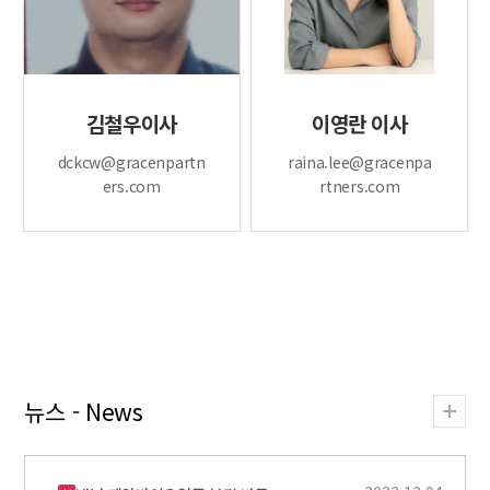
김철우이사
이영란 이사
dckcw@gracenpartn
raina.lee@gracenpa
ers.com
rtners.com
뉴스 - News