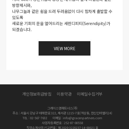
방향제시와,
나무그늘과 같은 쉼을 드려 두려움없이 다시 힘차게 출발할 수
있도록
새로운 기회의 문을 열어드리는 세렌디피티(Serendipity)가
되겠습니다.
VIEW MORE
개인정보취급방침
이용약관
이메일수집거부
그레이스앤파트너스(주)
주소 : 서울시 강남구 테헤란로 322, 제서관 1215~7호(역삼동, 한신인터밸리24)
TEL : 02-567-7632
이메일 : info@gracenpartners.com
사업자등록번호 : 252-87-00558
직업소개사업 신고번호 : 제 2020-3220237-14-00021 호