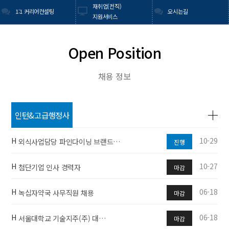
재취업(전직)
1:1 커리어컨설팅
오시는길
지원서비스
Open Position
채용 정보
인턴&고급행정사
무직
H
10-29
외식사업담당 파인다이닝 브랜드…
진행
H
10-27
첨단기업 인사 경력자
마감
H
06-18
녹십자약국 사무직원 채용
마감
H
06-18
서울대학교 기술지주(주) 대…
마감